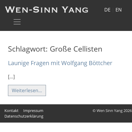
DE
|
EN
Schlagwort:
Große Cellisten
Launige Fragen mit Wolfgang Böttcher
[…]
Weiterlesen…
Kontakt
Impressum
© Wen Sinn Yang 2026
Datenschutzerklärung