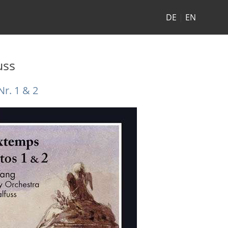
DE
|
EN
uss
r. 1 & 2