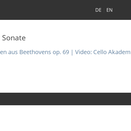
DE
|
EN
 Sonate
len aus Beethovens op. 69 | Video: Cello Akade