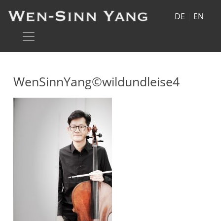
DE
|
EN
WenSinnYang©wildundleise4