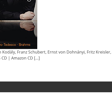
án Kodály, Franz Schubert, Ernst von Dohnányi, Fritz Kreisl
S CD | Amazon CD […]