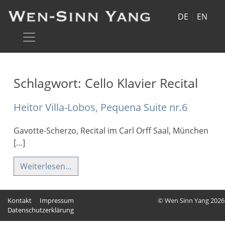
DE
|
EN
Schlagwort:
Cello Klavier Recital
Heitor Villa-Lobos, Pequena Suite nr.6
Gavotte-Scherzo, Recital im Carl Orff Saal, München
[…]
Weiterlesen…
Kontakt
Impressum
© Wen Sinn Yang 2026
Datenschutzerklärung